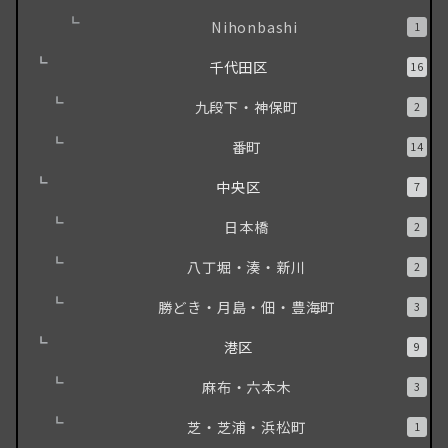
Nihonbashi
1
千代田区
16
九段下・神保町
2
番町
14
中央区
7
日本橋
2
八丁堀・湊・新川
2
勝どき・月島・佃・豊海町
3
港区
9
麻布・六本木
3
芝・芝浦・浜松町
1