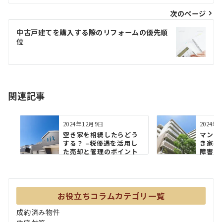
ビ
次のページ
ゲ
中古戸建てを購入する際のリフォームの優先順
位
ー
シ
ョ
関連記事
ン
2024年12月9日
2024年
空き家を相続したらどう
マンシ
する？ –税優遇を活用し
き家率
た売却と管理のポイント
障害に
お役立ちコラムカテゴリ一覧
成約済み物件