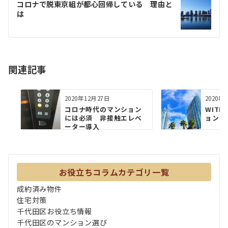
ゲ
コロナで脱東京組が都心回帰している 理由と
は
ー
シ
ョ
関連記事
ン
2020年12月27日
2020年
コロナ時代のマンション
WIT
には必須 非接触エレベ
ョンを
ーター導入
お役立ちコラムカテゴリ一覧
成約済み物件
住宅対策
千代田区お役立ち情報
千代田区のマンション選び