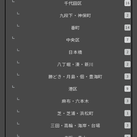
千代田区
16
九段下・神保町
2
番町
14
中央区
7
日本橋
2
八丁堀・湊・新川
2
勝どき・月島・佃・豊海町
3
港区
9
麻布・六本木
3
芝・芝浦・浜松町
1
三田・高輪・海岸・台場
3