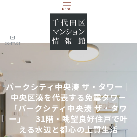
MENU
CONTACT
パークシティ中央湊 ザ・タワー｜
中央区湊を代表する免震タワー
「パークシティ中央湊 ザ・タワ
ー」― 31階・眺望良好住戸で叶
える水辺と都心の上質生活