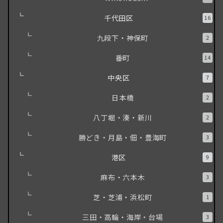
千代田区
16
九段下・神保町
2
番町
14
中央区
7
日本橋
2
八丁堀・湊・新川
2
勝どき・月島・佃・豊海町
3
港区
9
麻布・六本木
3
芝・芝浦・浜松町
1
三田・高輪・海岸・台場
3