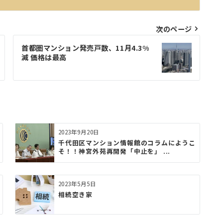
次のページ
⾸都圏マンション発売⼾数、11⽉4.3%
減 価格は最⾼
2023年9月20日
千代田区マンション情報館のコラムにようこ
そ！！神宮外苑再開発「中⽌を」 ...
2023年5月5日
相続空き家