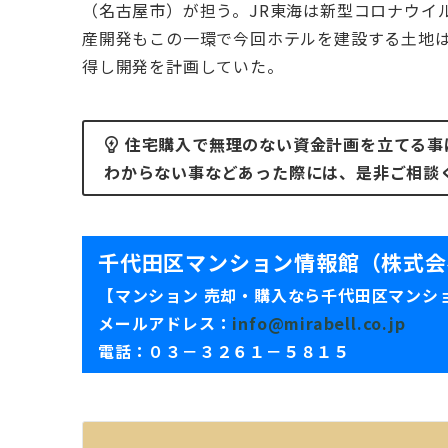
（名古屋市）が担う。JR東海は新型コロナウイ
産開発もこの⼀環で今回ホテルを建設する⼟地
得し開発を計画していた。
住宅購入で無理のない資金計画を立てる事
わからない事などあった際には、是非ご相談
千代田区マンション情報館（株式会社M
【マンション 売却・購入なら千代田区マンシ
メールアドレス：
info@mirabell.co.jp
電話：０３－３２６１－５８１５