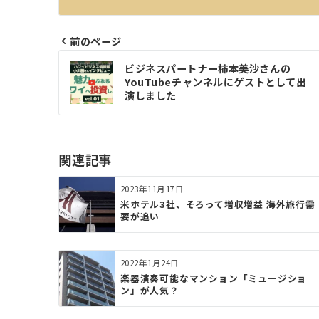
前のページ
投
ビジネスパートナー柿本美沙さんの
稿
YouTubeチャンネルにゲストとして出
演しました
ナ
ビ
ゲ
関連記事
ー
2023年11月17日
シ
⽶ホテル3社、そろって増収増益 海外旅⾏需
要が追い
ョ
ン
2022年1月24日
楽器演奏可能なマンション「ミュージショ
ン」が人気？