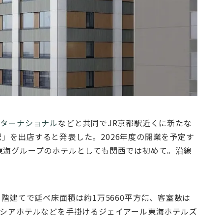
ンターナショナル
などと共同でJR京都駅近くに新たな
」を出店すると発表した。2026年度の開業を予定す
東海グループのホテルとしても関⻄では初めて。沿線
1階建てで延べ床⾯積は約1万5660平⽅㍍、客室数は
ソシアホテルなどを⼿掛けるジェイアール東海ホテルズ