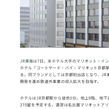
JR東海
は7⽇、⽶ホテル⼤⼿の
マリオット・イ
ホテル「コートヤード・バイ・マリオット京都駅
る。同ブランドとしては京都初出店となり、JR
開発を進め鉄道外事業の収⼊拡⼤を⽬指す。
ホテルはJR京都駅から徒歩3分。地上9階、地下
270室を予定する。運営は名古屋マリオットア