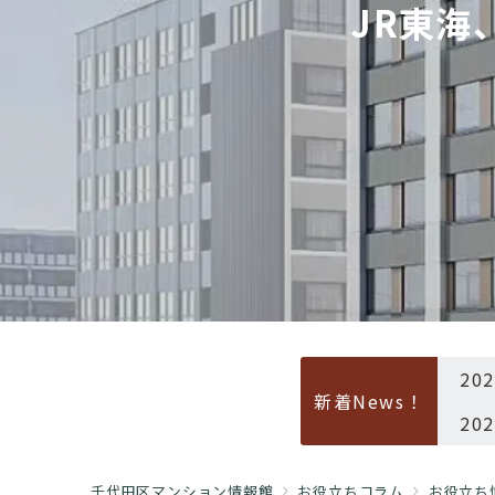
JR東海
20
新着News！
20
千代田区マンション情報館
お役立ちコラム
お役立ち