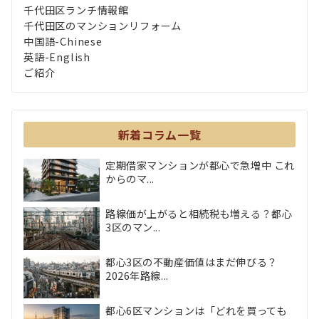
千代田区ランチ情報館
千代田区のマンションリフォーム
中国語-Chinese
英語-English
ご紹介
新着コラム一覧
定期借家マンションが都心で急増中 これ
からのマ...
路線価が上がると相続税も増える？都心
3区のマン...
都心3区の不動産価値はまだ伸びる？
2026年路線...
都心6区マンションは「どれを買っても