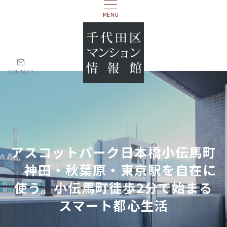
MENU
CONTACT
アスコットパーク日本橋小伝馬町
｜神田・秋葉原・東京駅を自在に
使う。小伝馬町徒歩2分で始まる
スマート都心生活