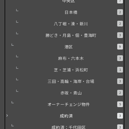
中央区
7
日本橋
2
八丁堀・湊・新川
2
勝どき・月島・佃・豊海町
3
港区
9
麻布・六本木
3
芝・芝浦・浜松町
1
三田・高輪・海岸・台場
3
赤坂・青山
2
オーナーチェンジ物件
5
成約済
3
成約済：千代田区
3