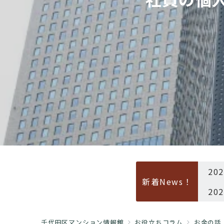
20
新着News！
20
千代田区マンション情報館
お役立ちコラム
お金の話