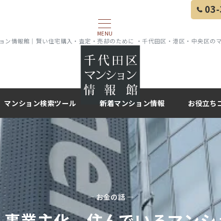
03-
MENU
ョン情報館｜賢い住宅購入・査定・売却のために ・千代田区・港区・中央区の
マンション検索ツール
新着マンション情報
お役立ち
— お金の話 —
人事業主化 住んでいるマンシ