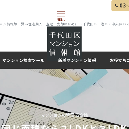
03-
MENU
ョン情報館｜賢い住宅購入・査定・売却のために ・千代田区・港区・中央区の
マンション検索ツール
新着マンション情報
お役立ち
— マンションの管理 安全性 —
同じ面積なら２LDKと３LD