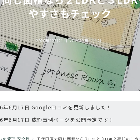
やすさもチェック
2020年12月21日
2022年4月12日
26年6月17日 Google口コミを更新しました！
26年6月17日 成約事例ページを公開予定です！
ンの管理 安全性
千代田区で同じ面積なら２LDKと３LDK？売却のし