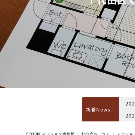
20
新着News！
20
千代田区マンション情報館
お役立ちコラム
マンショ