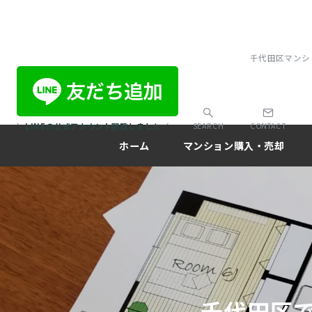
千代田区マンシ
＼LINEの公式アカウント開設しました／
SEARCH
CONTACT
ホーム
マンション購入・売却
千代田区で