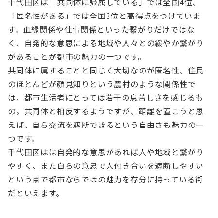
千代田区は「共同体に帰属している」では全国4位、
「匿名性がある」では全国3位と高得点をつけていま
す。血縁関係や仕事関係といった繋がりだけではな
く、自発的な意思による地域や人々との緩やか繋がり
があることが都市の魅力の一つです。
共同体に属することと同じく大切なのが匿名性。住民
のほとんどが顔見知りという農村のような関係性で
は、都市生活者にとっては若干の息苦しさを感じるも
の。共同体と相反するようですが、距離を置こうと思
えば、自ら交流を遮断できるという自由さも魅力の一
つです。
千代田区はは自発的な意思があれば人や地域と繋がり
やすく、また自らの意思で人付き合いを遮断しやすい
という点で都市ならではの魅力を存分に持っている街
だといえます。