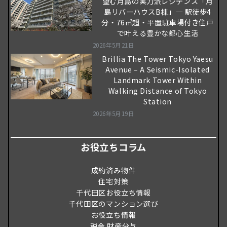
望む月島の実力派レジデンス「月
島リバーハウスB棟」― 駅徒歩4
分・76㎡超・平置駐車場付き住戸
で叶える豊かな都心生活
2026年5月21日
Brillia The Tower Tokyo Yaesu
Avenue – A Seismic-Isolated
Landmark Tower Within
Walking Distance of Tokyo
Station
2026年5月19日
お役立ちコラム
成約済み物件
住宅対策
千代田区お役立ち情報
千代田区のマンション選び
お役立ち情報
税金 財産分与