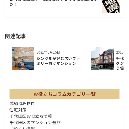
た！
ー
シ
ョ
関連記事
ン
2021年5月15日
2019年
シングルが好む広いファ
千代田
ミリー向けマンション
グジュ
う場所
お役立ちコラムカテゴリ一覧
成約済み物件
住宅対策
千代田区お役立ち情報
千代田区のマンション選び
お役立ち情報