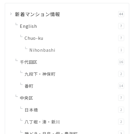
新着マンション情報
44
English
7
Chuo-ku
7
Nihonbashi
1
千代田区
16
九段下・神保町
2
番町
14
中央区
7
日本橋
2
八丁堀・湊・新川
2
勝どき・月島・佃・豊海町
3