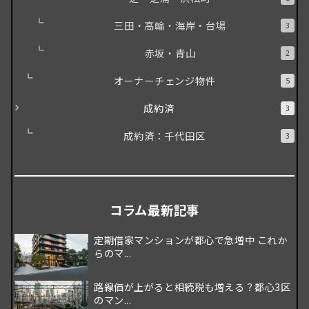
三田・高輪・海岸・台場
3
赤坂・青山
2
オーナーチェンジ物件
5
成約済
3
成約済：千代田区
3
コラム最新記事
定期借家マンションが都心で急増中 これか
らのマ...
路線価が上がると相続税も増える？都心3区
のマン...