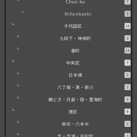
Chuo-ku
7
Nihonbashi
1
千代田区
16
九段下・神保町
2
番町
14
中央区
7
日本橋
2
八丁堀・湊・新川
2
勝どき・月島・佃・豊海町
3
港区
9
麻布・六本木
3
芝・芝浦・浜松町
1