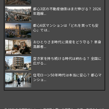
都心3区の不動産価値はまだ伸びる？ 2026
年路線...
都心6区マンションは「どれを買っても安
心」では...
おひとりさま時代に資産をどう守る？ 単身
高齢者...
空き家を持ち続ける時代は終わる？ 全国に
広がる...
住宅ローン50年時代は本当に安心？ 都心マ
ンショ...