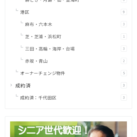
港区
9
麻布・六本木
3
芝・芝浦・浜松町
1
三田・高輪・海岸・台場
3
赤坂・青山
2
オーナーチェンジ物件
5
成約済
3
成約済：千代田区
3