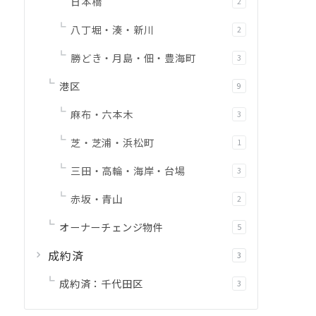
日本橋
2
八丁堀・湊・新川
2
勝どき・月島・佃・豊海町
3
港区
9
麻布・六本木
3
芝・芝浦・浜松町
1
三田・高輪・海岸・台場
3
赤坂・青山
2
オーナーチェンジ物件
5
成約済
3
成約済：千代田区
3