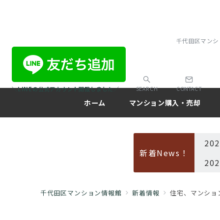
千代田区マンシ
＼LINEの公式アカウント開設しました／
SEARCH
CONTACT
ホーム
マンション購入・売却
20
新着News！
20
千代田区マンション情報館
新着情報
住宅、マンショ