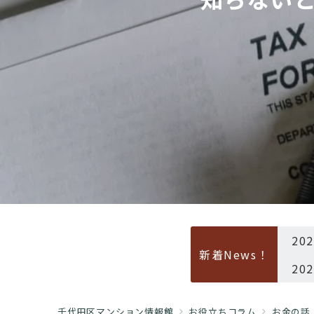
20
新着News！
20
千代田区マンション情報館
お役立ちコラム
お金の話