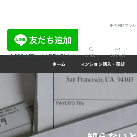
千代田区マンシ
＼LINEの公式アカウント開設しました／
SEARCH
CONTACT
ホーム
マンション購入・売却
知らないと