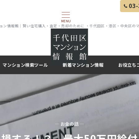
03-
MENU
ョン情報館｜賢い住宅購入・査定・売却のために ・千代田区・港区・中央区の
マンション検索ツール
新着マンション情報
お役立ち
— お金の話 —
損する！？ 最大50万円給