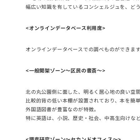
幅広い知識を有しているコンシェルジュを、ど
<オンラインデータベース利用席>
オンラインデータベースでの調べものができま
<一般開架ゾーン～区民の書斎～>
北の丸公園側に面した、明るく居心地の良い空
比較的背の低い本棚が設置されており、本を簡
外国語図書が豊富なのが特徴。
特に英語は、小説、歴史・社会、中高生向けな
<調査研究ゾーン～セカンドオフィス～>