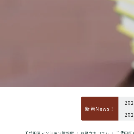
20
新着News！
20
千代田区マンション情報館
お役立ちコラム
千代田区